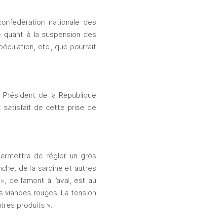
onfédération nationale des 
– quant à la suspension des 
culation, etc., que pourrait 
 Président de la République 
satisfait de cette prise de 
ermettra de régler un gros 
he, de la sardine et autres 
 de l’amont à l’aval, est au 
 viandes rouges. La tension 
tres produits ». 