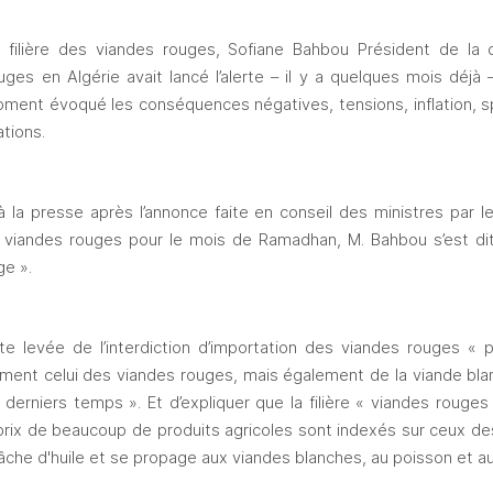
la filière des viandes rouges, Sofiane Bahbou Président de la c
ges en Algérie avait lancé l’alerte – il y a quelques mois déjà 
moment évoqué les conséquences négatives, tensions, inflation, spé
tions. 
 la presse après l’annonce faite en conseil des ministres par le
es viandes rouges pour le mois de Ramadhan, M. Bahbou s’est dit 
e ».  
te levée de l’interdiction d’importation des viandes rouges « p
ment celui des viandes rouges, mais également de la viande blanc
derniers temps ». Et d’expliquer que la filière « viandes rouges »,
rix de beaucoup de produits agricoles sont indexés sur ceux des
tâche d'huile et se propage aux viandes blanches, au poisson et au