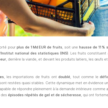
orté pour 
plus de 1
Md
EUR de fruits
, soit une 
hausse de 11
% s
’
Institut national des statistiques (INS)
. Les fruits constituent a
leur
, derrière la viande, et devant les produits laitiers, les œufs et 
ées
, les importations de fruits ont 
doublé
, tout comme le 
défi
 sont restées quasi stables. Cette dynamique met en évidence un
capable de répondre pleinement à la demande intérieure comme a
 des 
épisodes répétés de gel et de sécheresse
, qui ont fortem