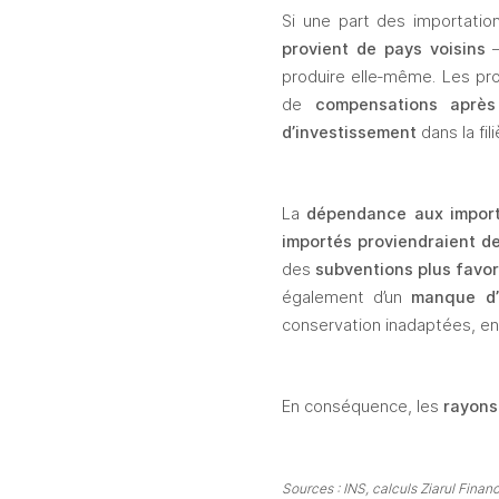
Si une part des importatio
provient de pays voisins
 
produire elle‑même. Les pr
de 
compensations après
d’investissement
 dans la fili
La 
dépendance aux import
import
é
s proviendraient d
des 
subventions plus favo
également d’un 
manque d’o
conservation inadaptées, ent
En conséquence, les 
rayons
Sources : INS, calculs Ziarul Fina