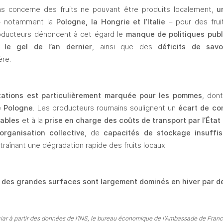
ns concerne des fruits ne pouvant être produits localement, 
u
– notamment la 
Pologne, la Hongrie et l’Italie
 – pour des frui
oducteurs dénoncent à cet égard le 
manque de politiques publ
 le gel de l’an dernier
, ainsi que des 
déficits de savo
ère.
ations est particulièrement marquée pour les pommes
, dont
e Pologne
. Les producteurs roumains soulignent un 
écart de com
rables
 et à la 
prise en charge des coûts de transport par l’État
rganisation collective
, de 
capacités de stockage insuffi
raînant une dégradation rapide des fruits locaux. 
 des grandes surfaces sont largement dominés en hiver par de
nciar à partir des données de l’INS, le bureau économique de l'Ambassade de Fra