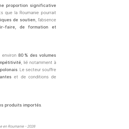
ne proportion significative 
ts que la Roumanie pourrait 
iques de soutien
, l’absence 
ir‑faire, de formation et 
 environ 
80
% des volumes 
pétitivité
, lié notamment à 
 polonais
. Le secteur souffre 
santes
 et de conditions de 
s produits importés
.
nce en Roumanie - 2026