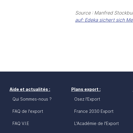
Source : Manfred Stockbur
auf: Edeka sichert sich Meh
Aide et actualités :
Plans export :
Qui Sommes-nous ?
Osez l'Export
FAQ de l'export
France 2030 Export
FAQ V.I.E
L'Académie de l'Export