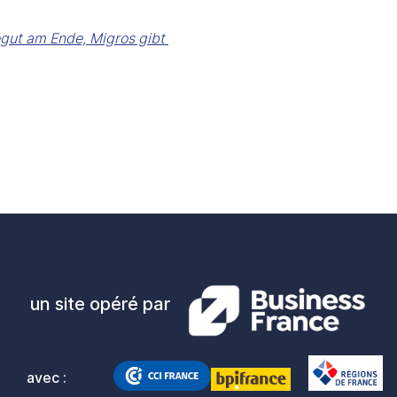
gut am Ende, Migros gibt 
un site opéré par
avec :