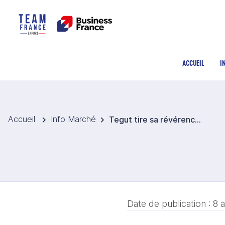
ACCUEIL
I
Accueil
Info Marché
Tegut tire sa révérence : Edeka reprend la majorité des filiales
Date de publication :
8 a