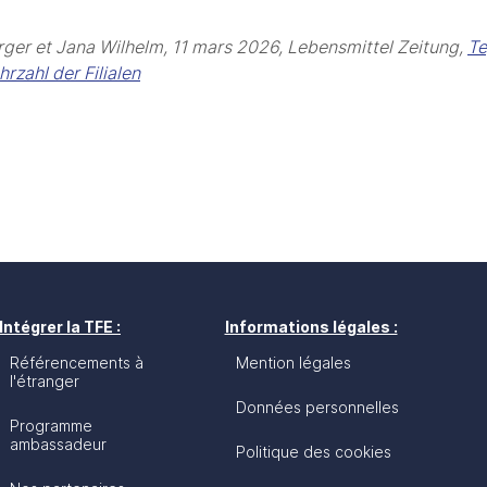
ger et Jana Wilhelm, 11 mars 2026, Lebensmittel Zeitung, 
Te
rzahl der Filialen
Intégrer la TFE :
Informations légales :
Référencements à
Mention légales
l'étranger
Données personnelles
Programme
ambassadeur
Politique des cookies