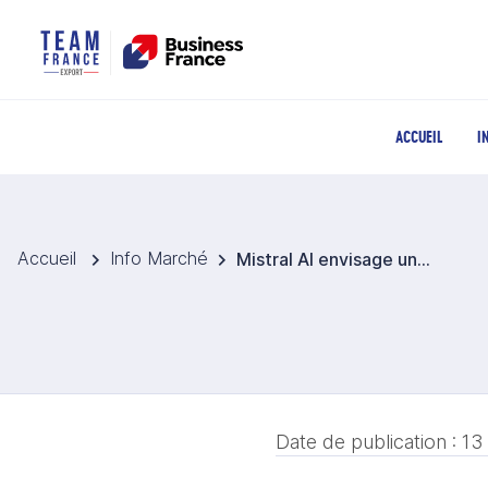
ACCUEIL
I
Accueil
Info Marché
Mistral AI envisage une expansion stratégique en Inde pour ses activités
Date de publication :
13