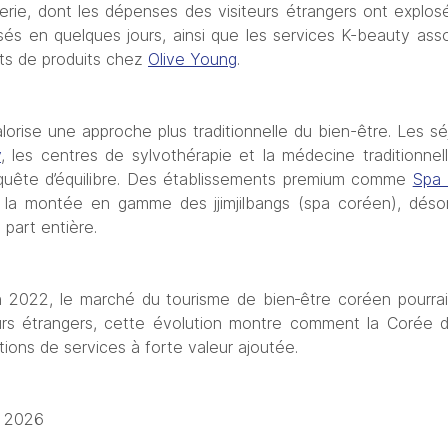
terie, dont les dépenses des visiteurs étrangers ont explos
s en quelques jours, ainsi que les services K-beauty assoc
ts de produits chez 
Olive Young
. 
lorise une approche plus traditionnelle du bien-être. Les sé
y
, les centres de sylvothérapie et la médecine traditionne
 quête d’équilibre. Des établissements premium comme 
Spa 
nt la montée en gamme des jjimjilbangs (spa coréen), dé
 part entière.
2022, le marché du tourisme de bien‑être coréen pourrai
eurs étrangers, cette évolution montre comment la Corée d
ations de services à forte valeur ajoutée.
r 2026