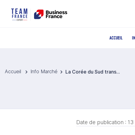
ACCUEIL
I
Accueil
Info Marché
La Corée du Sud transforme le bien-être en protagoniste majeur du tourisme international
Date de publication :
13