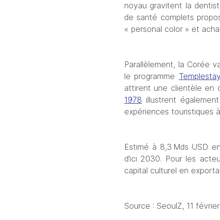
noyau gravitent la dentis
de santé complets proposé
« personal color » et acha
Parallèlement, la Corée va
le programme 
Templesta
attirent une clientèle en
1978
 illustrent égaleme
expériences touristiques à
Estimé à 8,3 Mds USD en 
d’ici 2030. Pour les act
capital culturel en export
Source : SeoulZ, 11 févrie