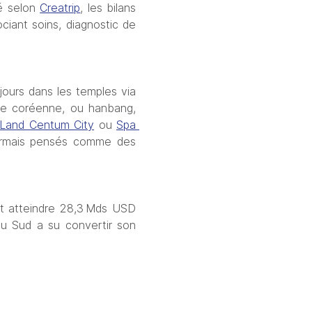
é selon 
Creatrip
, les bilans 
iant soins, diagnostic de 
jours dans les temples via 
lle coréenne, ou hanbang, 
Land Centum City
 ou 
Spa 
sormais pensés comme des 
t atteindre 28,3 Mds USD 
u Sud a su convertir son 