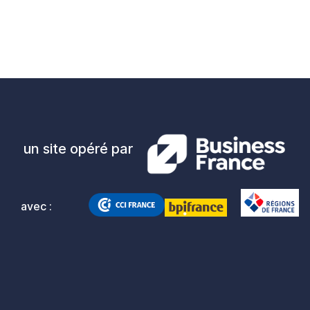
un site opéré par
avec :