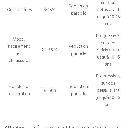
sur des 
Réduction 
Cosmétiques
6-18%
délais allant 
partielle
jusqu’à 10-15 
ans.
Progressive, 
Mode, 
sur des 
habillement 
Réduction 
20-35 %
délais allant 
et 
partielle
jusqu’à 10-15 
chaussures
ans.
Progressive, 
sur des 
Meubles et 
Réduction 
16-18 %
délais allant 
décoration
partielle
jusqu’à 10-15 
ans.
Attention : 
le démantèlement tarifaire ne s’applique que 