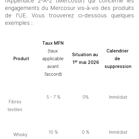
l’Appendice 2-A-2 (Mercosur) qui concerne les 
engagements du Mercosur vis-à-vis des produits 
de l’UE. Vous trouverez ci-dessous quelques 
exemples :
Taux MFN 
(taux 
Calendrier 
Situation au 
Produit
applicable 
de 
er
1
 mai 2026
avant 
suppression
l’accord)
5 - 7 %
0%
Immédiat
 Fibres 
textiles
10 %
0 %
Immédiat
Whisky 