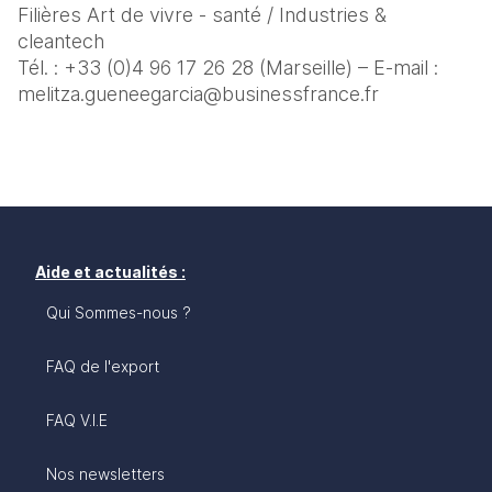
Filières Art de vivre - santé / Industries & 
cleantech
Tél. : +33 (0)4 96 17 26 28 (Marseille) – E-mail : 
melitza.gueneegarcia@businessfrance.fr
Aide et actualités :
Qui Sommes-nous ?
FAQ de l'export
FAQ V.I.E
Nos newsletters