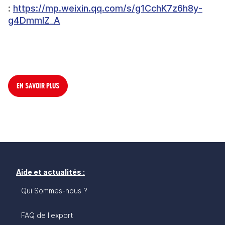
: 
https://mp.weixin.qq.com/s/g1CchK7z6h8y-
g4DmmIZ_A
EN SAVOIR PLUS
Aide et actualités :
Qui Sommes-nous ?
FAQ de l'export