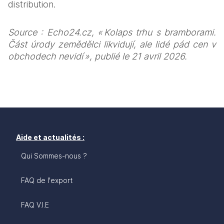
distribution.
Source : Echo24.cz, « Kolaps trhu s bramborami. 
Část úrody zemědělci likvidují, ale lidé pád cen v 
obchodech nevidí », publié le 21 avril 2026.
Aide et actualités :
Qui Sommes-nous ?
FAQ de l'export
FAQ V.I.E