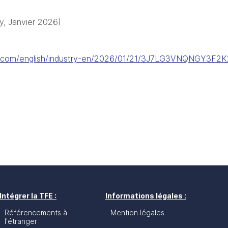
y, Janvier 2026)
n.com/english/industry-en/2026/01/21/3J7LG3VNQNGY3F
Intégrer la TFE :
Informations légales :
Référencements à
Mention légales
l'étranger