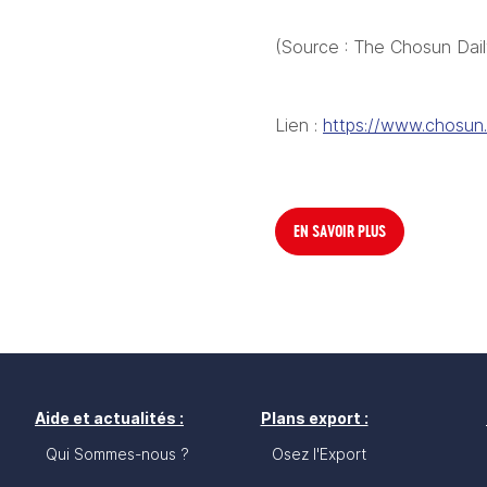
(Source : The Chosun Dail
Lien : 
https://www.chosu
EN SAVOIR PLUS
Aide et actualités :
Plans export :
Qui Sommes-nous ?
Osez l'Export