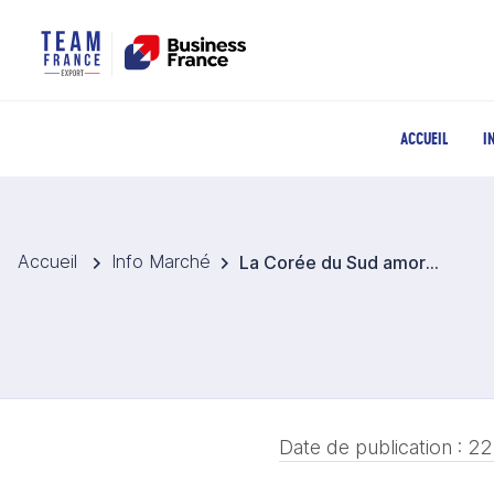
ACCUEIL
I
Accueil
Info Marché
La Corée du Sud amorce une nouvelle phase de son programme de fusion nucléaire
Date de publication :
22