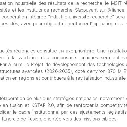
isation industrielle des résultats de la recherche, le MSIT r
ersités et les instituts de recherche. S’appuyant sur l’Alliance 
de coopération intégrée “industrie‑université‑recherche” ser
es clés, avec pour objectif de renforcer l’implication des e
tés régionales constitue un axe prioritaire. Une installati
ée à la validation des composants critiques sera ache
 Par ailleurs, le Projet de développement des technologies c
astructures avancées (2026‑2035), doté d’environ 870 M EU
ation en régions et contribuera à la revitalisation industrielle 
 l’élaboration de plusieurs stratégies nationales, notamment « 
 en fusion et KSTAR 2.0, afin de renforcer la compétitivité 
ider le cadre institutionnel par des ajustements législatifs
e l’Energie de Fusion, orientée vers des missions ciblées.