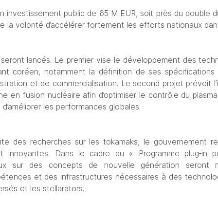
 un investissement public de 65 M EUR, soit près du double d
e la volonté d’accélérer fortement les efforts nationaux da
 seront lancés. Le premier vise le développement des tech
nt coréen, notamment la définition de ses spécifications cl
tration et de commercialisation. Le second projet prévoit l’int
rche en fusion nucléaire afin d’optimiser le contrôle du plasma
 d’améliorer les performances globales.
uite des recherches sur les tokamaks, le gouvernement re
et innovantes. Dans le cadre du « Programme plug‑in pou
aux sur des concepts de nouvelle génération seront 
ences et des infrastructures nécessaires à des technologi
sés et les stellarators.