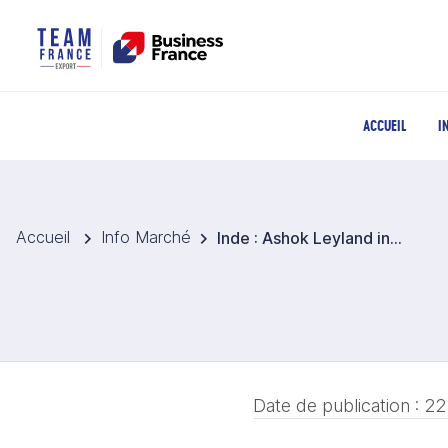
ACCUEIL
I
Accueil
Info Marché
Inde : Ashok Leyland investit dans une usine de batteries près de Chennai
Date de publication :
22