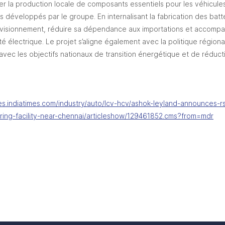
cer la production locale de composants essentiels pour les véhicules 
s développés par le groupe. En internalisant la fabrication des bat
rovisionnement, réduire sa dépendance aux importations et accompa
té électrique. Le projet s’aligne également avec la politique régiona
avec les objectifs nationaux de transition énergétique et de réduct
es.indiatimes.com/industry/auto/lcv-hcv/ashok-leyland-announces-r
ing-facility-near-chennai/articleshow/129461852.cms?from=mdr