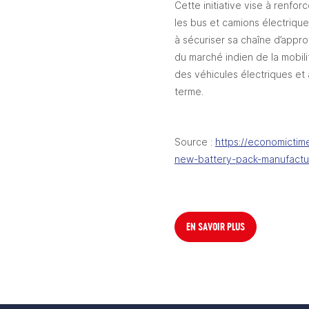
Cette initiative vise à renfor
les bus et camions électrique
à sécuriser sa chaîne d’app
du marché indien de la mobili
des véhicules électriques et 
terme.
Source : 
https://economictim
new-battery-pack-manufactur
EN SAVOIR PLUS