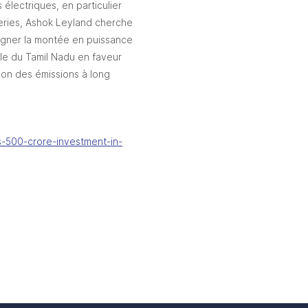
électriques, en particulier 
teries, Ashok Leyland cherche 
gner la montée en puissance 
le du Tamil Nadu en faveur 
ion des émissions à long 
s-500-crore-investment-in-