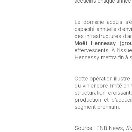
accueillis chaque année 
Le domaine acquis s’é
capacité annuelle d’envi
Moët Hennessy (gro
effervescents. À l’issu
Hennessy mettra fin à ses
Cette opération illustr
du vin encore limité en
structuration croissan
production et d’accue
segment premium.
Source : FNB News, 
Su