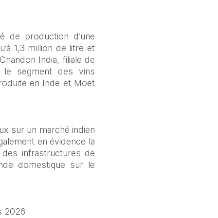
é de production d’une 
 1,3 million de litre et 
des infrastructures d’accueil haut de gamme. Il appartenait jusqu’à présent à Chandon India, filiale de 
 le segment des vins 
roduite en Inde et Moët 
ux sur un marché indien 
galement en évidence la 
des infrastructures de 
nde domestique sur le 
s 2026