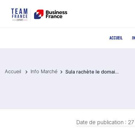
ACCUEIL
I
Accueil
Info Marché
Sula rachète le domaine Chandon à Nashik et consolide le leadership indien
Date de publication :
27