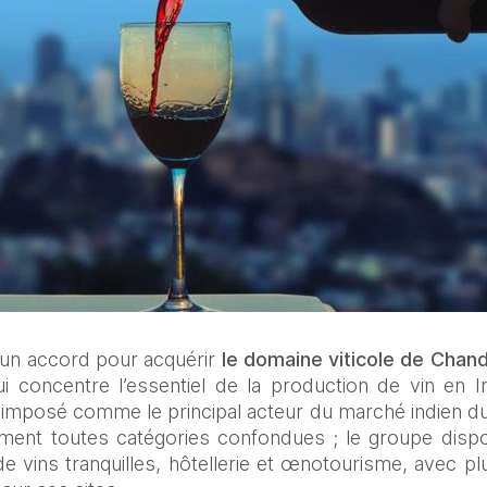
 un accord pour acquérir 
le domaine viticole de Chan
i concentre l’essentiel de la production de vin en I
 imposé comme le principal acteur du marché indien du 
ement toutes catégories confondues ; le groupe dispos
 vins tranquilles, hôtellerie et œnotourisme, avec pl