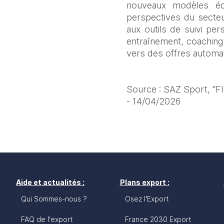
nouveaux modèles éco
perspectives du secteur
aux outils de suivi pe
entraînement, coaching 
vers des offres automat
Source : SAZ Sport, “FI
- 14/04/2026 
Aide et actualités :
Plans export :
Qui Sommes-nous ?
Osez l'Export
FAQ de l'export
France 2030 Export