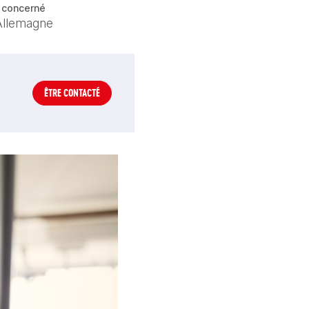
 concerné
llemagne
ÊTRE CONTACTÉ