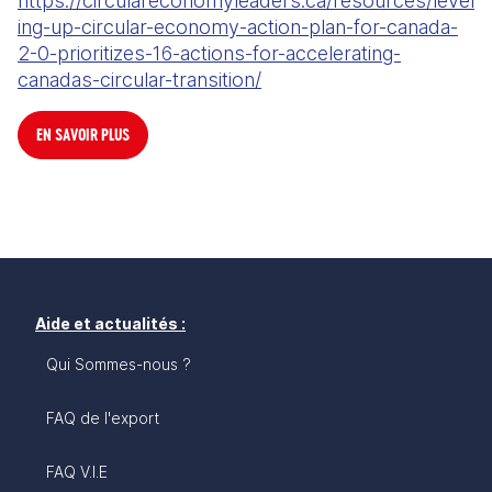
https://circulareconomyleaders.ca/resources/level
ing-up-circular-economy-action-plan-for-canada-
2-0-prioritizes-16-actions-for-accelerating-
canadas-circular-transition/
EN SAVOIR PLUS
Aide et actualités :
Qui Sommes-nous ?
FAQ de l'export
FAQ V.I.E