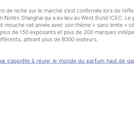
 de niche sur le marché s’est confirmée lors de l’effe
n Notes Shanghai qui a eu lieu au West Bund ICEC. Le pr
it mouche cet année avec son thème « sans limite » céléb
ni plus de 150 exposants et plus de 200 marques indépe
fférents, attirant plus de 8000 visiteurs.
ai s’apprête à réunir le monde du parfum haut de g