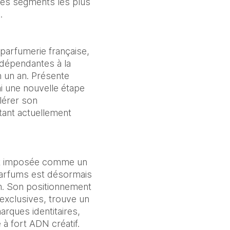
es segments les plus 
.
parfumerie française, 
épendantes à la 
un an. Présente 
i une nouvelle étape 
érer son 
ant actuellement 
ent imposée comme un 
Parfums est désormais 
. Son positionnement 
exclusives, trouve un 
rques identitaires, 
 à fort ADN créatif.