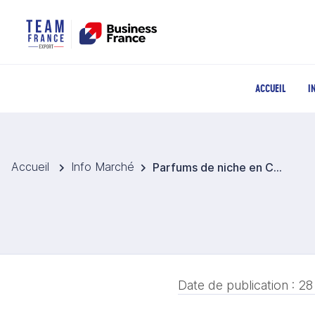
ACCUEIL
I
Accueil
Info Marché
Parfums de niche en Chine : d’un marché de niche à un segment stratégique pour les marques étrangères
Date de publication :
28