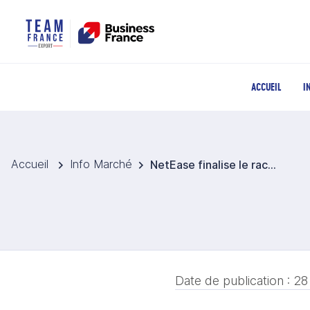
ACCUEIL
I
Accueil
Info Marché
NetEase finalise le rachat du français Quantik Dream et renforce son ancrage européen
Date de publication :
28