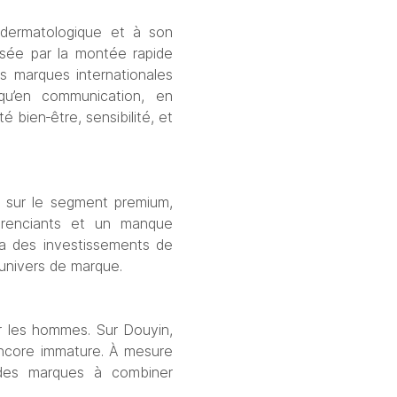
dermatologique et à son 
isée par la montée rapide 
s marques internationales 
u’en communication, en 
 bien‑être, sensibilité, et 
 sur le segment premium, 
érenciants et un manque 
a des investissements de 
’univers de marque.
r les hommes. Sur Douyin, 
encore immature. À mesure 
 des marques à combiner 