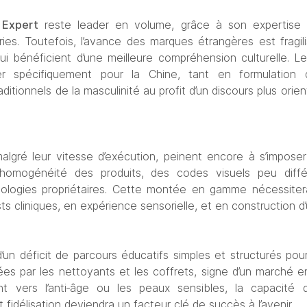
 Expert
 reste leader en volume, grâce à son expertise 
es. Toutefois, l’avance des marques étrangères est fragil
 bénéficient d’une meilleure compréhension culturelle. Le
r spécifiquement pour la Chine, tant en formulation q
tionnels de la masculinité au profit d’un discours plus orienté
algré leur vitesse d’exécution, peinent encore à s’imposer
homogénéité des produits, des codes visuels peu diff
nologies propriétaires. Cette montée en gamme nécessiter
s cliniques, en expérience sensorielle, et en construction d
d’un déficit de parcours éducatifs simples et structurés pou
es par les nettoyants et les coffrets, signe d’un marché 
t vers l’anti‑âge ou les peaux sensibles, la capacité
 fidélisation deviendra un facteur clé de succès à l’avenir.