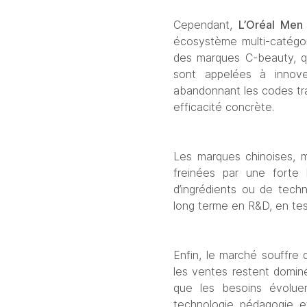
Cependant, 
L’Oréal Men
écosystème multi-catégori
des marques C-beauty, qui
sont appelées à innove
abandonnant les codes tradi
efficacité concrète.
Les marques chinoises, m
freinées par une forte 
d’ingrédients ou de tech
long terme en R&D, en test
Enfin, le marché souffre 
les ventes restent dominé
que les besoins évoluen
technologie, pédagogie, et