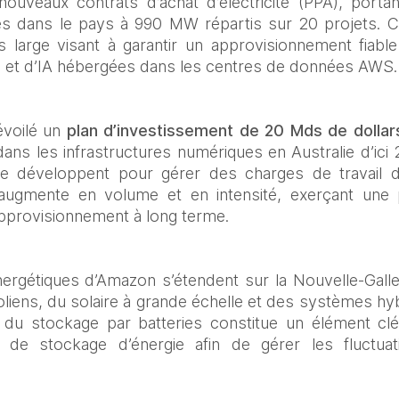
nouveaux contrats d’achat d’électricité (PPA), portant
es dans le pays à 990 MW répartis sur 20 projets. Ce
 large visant à garantir un approvisionnement fiable 
ud et d’IA hébergées dans les centres de données AWS.
voilé un 
plan d’investissement de 20 Mds de dollars
dans les infrastructures numériques en Australie d’ici
 développent pour gérer des charges de travail d’
ugmente en volume et en intensité, exerçant une p
’approvisionnement à long terme.
ergétiques d’Amazon s’étendent sur la Nouvelle-Galles
iens, du solaire à grande échelle et des systèmes hybr
on du stockage par batteries constitue un élément clé
s de stockage d’énergie afin de gérer les fluctuat