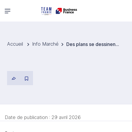
Menu principal
Accueil
Info Marché
Des plans se dessinent pour la création du plus grand centre de données dédié à l’IA du pays, en Australie-Occidentale
Date de publication :
29 avril 2026