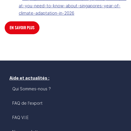
at-you-need-to-know-about-singapores-year-of-
climate-adaptation-in-2026
EN SAVOIR PLUS
Aide et actualités :
Qui Sommes-nous ?
FAQ de l'export
FAQ V.I.E