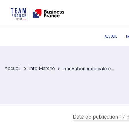
ACCUEIL
I
Accueil
Info Marché
Innovation médicale en Pologne : une première chirurgicale à fort potentiel
Date de publication :
7 