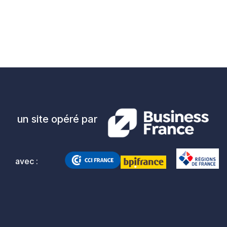
un site opéré par
avec :