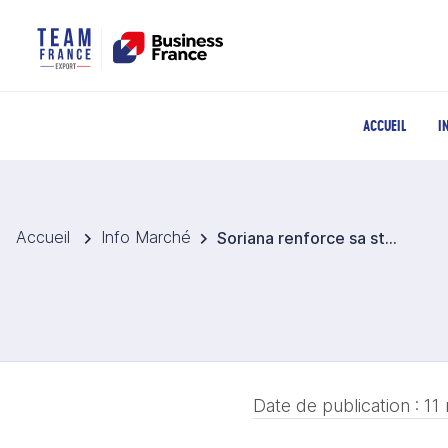
ACCUEIL
I
Accueil
Info Marché
Soriana renforce sa stratégie commerciale en plaçant les marques propres au cœur de son offre
Date de publication :
11