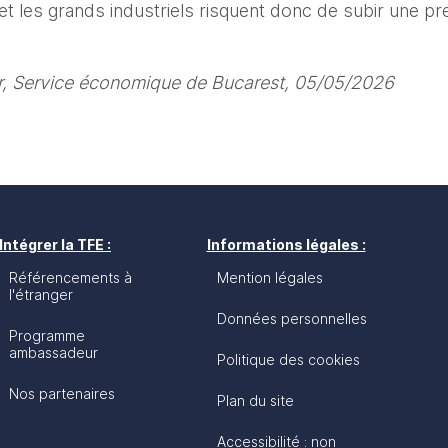
 les grands industriels risquent donc de subir une pres
iar, Service économique de Bucarest, 05/05/2026
Intégrer la TFE :
Informations légales :
Référencements à
Mention légales
l'étranger
Données personnelles
Programme
ambassadeur
Politique des cookies
Nos partenaires
Plan du site
Accessibilité : non