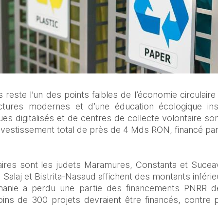
 reste l’un des points faibles de l’économie circulaire
ctures modernes et d’une éducation écologique insu
ues digitalisés et de centres de collecte volontaire so
 investissement total de près de 4 Mds RON, financé pa
iaires sont les judets Maramures, Constanta et Sucea
Salaj et Bistrita-Nasaud affichent des montants inféri
anie a perdu une partie des financements PNRR de
oins de 300 projets devraient être financés, contre p