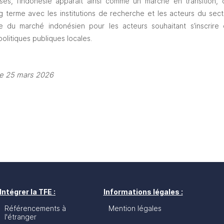
ises, l’Indonésie apparaît ainsi comme un marché en transition, 
terme avec les institutions de recherche et les acteurs du secte
que du marché indonésien pour les acteurs souhaitant s’inscrire 
politiques publiques locales.
le 25 mars 2026
Intégrer la TFE :
Informations légales :
Référencements à
Mention légales
l'étranger