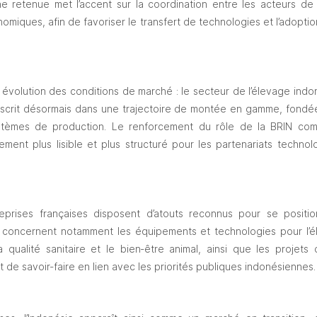
 retenue met l’accent sur la coordination entre les acteurs de la
omiques, afin de favoriser le transfert de technologies et l’adoptio
évolution des conditions de marché : le secteur de l’élevage indoné
scrit désormais dans une trajectoire de montée en gamme, fondée su
stèmes de production. Le renforcement du rôle de la BRIN com
ment plus lisible et plus structuré pour les partenariats technol
eprises françaises disposent d’atouts reconnus pour se positi
 concernent notamment les équipements et technologies pour l’éle
la qualité sanitaire et le bien‑être animal, ainsi que les projet
 de savoir‑faire en lien avec les priorités publiques indonésiennes.