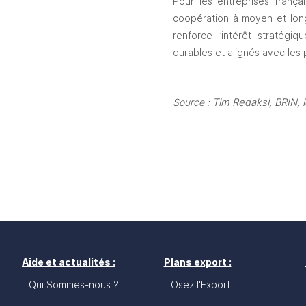
Pour les entreprises frança
coopération à moyen et long 
renforce l’intérêt stratégi
durables et alignés avec les 
Source : 
Tim Redaksi, BRIN, 
Aide et actualités :
Plans export :
Qui Sommes-nous ?
Osez l'Export