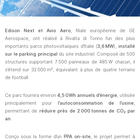
Edison Next et Avio Aero
, filiale européenne de GE 
Aerospace, ont réalisé à Rivalta di Torino l’un des plus 
importants parcs photovoltaïques d’Italie (
3,6
 MW
), 
install
é 
sur le
parking principal
 du site industriel. Composé de 500 
structures supportant 7 500 panneaux de 485 W chacun, il 
s’étend sur 32 000 m², équivalant à plus de quatre terrains 
de football. 
Ce parc fournira environ 
4,5
 GWh annuels d
’énergie
, utilisée 
principalement pour 
l
’autoconsommation de l
’usine
, 
permettant de 
r
éduire pr
ès de 2
 000
 tonnes de CO₂ par 
an
. 
Conçu sous la forme d’un 
PPA on-site
, le projet permet à 