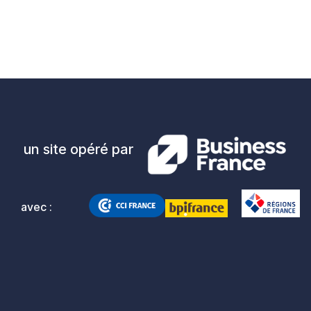
un site opéré par
avec :