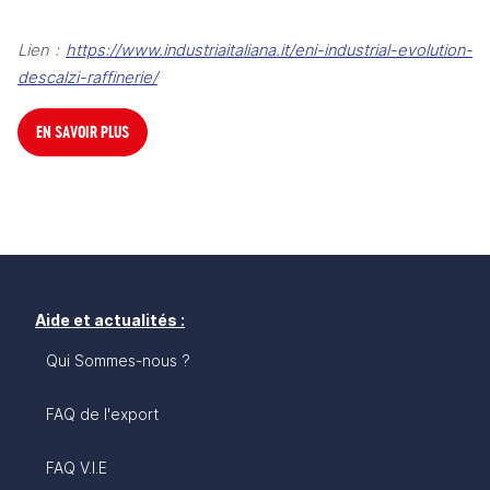
Lien : 
https://www.industriaitaliana.it/eni-industrial-evolution-
descalzi-raffinerie/
EN SAVOIR PLUS
Aide et actualités :
Qui Sommes-nous ?
FAQ de l'export
FAQ V.I.E