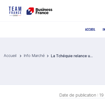
ACCUEIL
I
Accueil
Info Marché
La Tchéquie relance une aide publique ciblée sur la transformation de la viande
Date de publication :
19