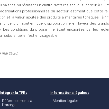
salariés ou réalisant un chiffre d’affaires annuel supérieur à 50 m
 organisations professionnelles du secteur estiment que cette re
ion et la valeur ajoutée des produits alimentaires tchèques ; à l’i
 dénoncent un soutien jugé disproportionné en faveur des grands
lle. Les conditions du programme étant encadrées par les règles
on substantielle n’est envisageable.
3 mai 2026.
Intégrer la TFE :
Informations légales :
Référencements à
Mention légales
l'étranger