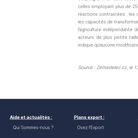
celles employant plus de 250 
réactions contrastées : les
les capacités de transformat
l’agriculture indépendante
acteurs de plus petite tai
indique qu’aucune modificati
Source : Zemedelec.cz, le 1
Aide et actualités :
Plans export :
Qui Sommes-nous ?
Osez l'Export