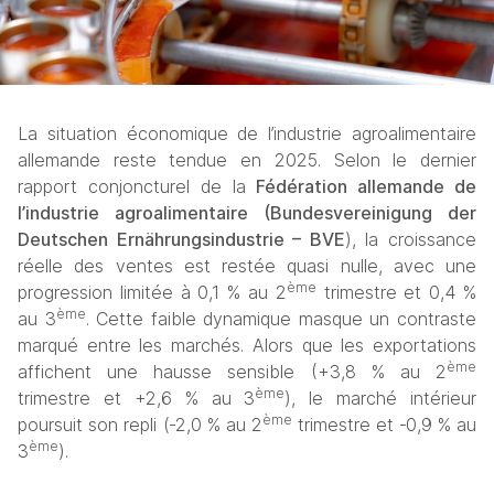
La situation économique de l’industrie agroalimentaire 
allemande reste tendue en 2025. Selon le dernier 
rapport conjoncturel de la 
Fédération allemande de 
l’industrie agroalimentaire (Bundesvereinigung der 
Deutschen Ernährungsindustrie – BVE
), la croissance 
réelle des ventes est restée quasi nulle, avec une 
ème
progression limitée à 0,1 % au 2
 trimestre et 0,4 % 
ème
au 3
. Cette faible dynamique masque un contraste 
marqué entre les marchés. Alors que les exportations 
ème
affichent une hausse sensible (+3,8 % au 2
ème
trimestre et +2,6 % au 3
), le marché intérieur 
ème
poursuit son repli (‑2,0 % au 2
 trimestre et ‑0,9 % au 
ème
3
).