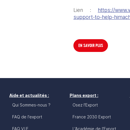
Lien : 
https://www.
support-to-help-himach
EN SAVOIR PLUS
Aide et actualités :
Plans export :
Qui Sommes-nous ?
Osez l'Export
FAQ de l'export
France 2030 Export
FAQ V.I.E
L'Académie de l'Export