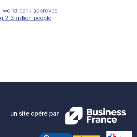
a-world-bank-approves-
-2-3-million-people
un site opéré par