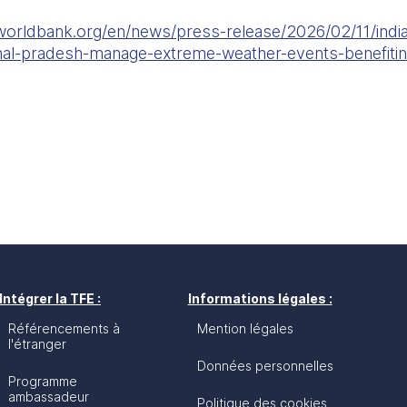
worldbank.org/en/news/press-release/2026/02/11/indi
al-pradesh-manage-extreme-weather-events-benefiting
Intégrer la TFE :
Informations légales :
Référencements à
Mention légales
l'étranger
Données personnelles
Programme
ambassadeur
Politique des cookies