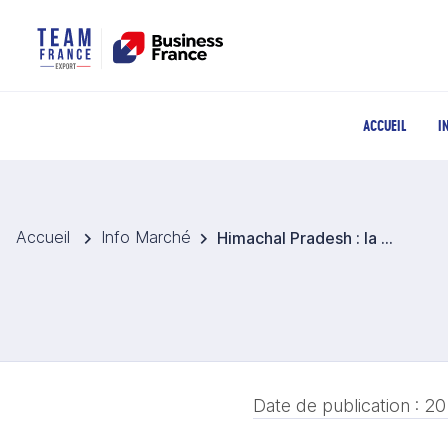
ACCUEIL
I
Accueil
Info Marché
Himachal Pradesh : la Banque mondiale finance la résilience face aux catastrophes
Date de publication :
20