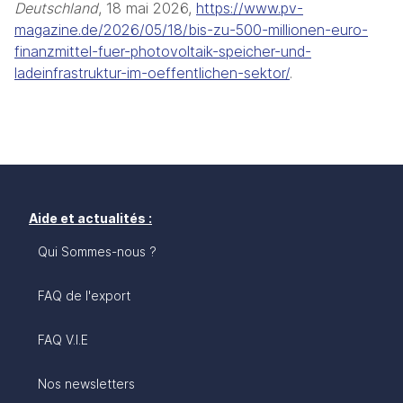
Deutschland
, 18 mai 2026, 
https://www.pv-
magazine.de/2026/05/18/bis-zu-500-millionen-euro-
finanzmittel-fuer-photovoltaik-speicher-und-
ladeinfrastruktur-im-oeffentlichen-sektor/
. 
Aide et actualités :
Qui Sommes-nous ?
FAQ de l'export
FAQ V.I.E
Nos newsletters