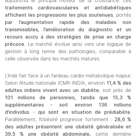
aujourd’hui le principal moteur de la croissance. Les 
traitements cardiovasculaires et antidiabétiques 
affichent les progressions les plus soutenues
, portés 
par l’augmentation rapide des maladies non 
transmissibles, l’amélioration du diagnostic et un 
recours accru à des stratégies de prise en charge 
précoce
. Le marché évolue ainsi vers une logique de 
gestion à long terme des pathologies, comparable à 
celle observée dans les marchés matures.
L’Inde fait face à un fardeau cardio-métabolique majeur. 
Selon l’étude nationale ICMR-INDIA, environ 
11,4 % des 
adultes indiens vivent avec un diabète
, soit près de 
101 millions de personnes, tandis que 15,3 % 
supplémentaires - soit environ 136 millions 
d’individus
 -
 qui sont
en situation de prédiabète
. 
Parallèlement, l’obésité progresse fortement : 
28,6 % 
des adultes présentent une obésité généralisée et 
39,5 % une obésité abdominale,
 cette dernière 