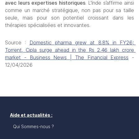
avec leurs expertises historiques
. L’Inde s’affirme ainsi 
comme un marché stratégique, non pas pour sa taille 
seule, mais pour son potentiel croissant dans les 
thérapies spécialisées et innovantes.
Source : 
Domestic pharma grew at 8.8% in FY26; 
Torrent, Cipla surge ahead in the Rs 2.46 lakh crore 
market - Business News | The Financial Express
 - 
12/04/2026
Aide et actualités :
Qui Sommes-nous ?