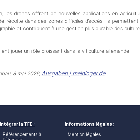
n, les drones offrent de nouvelles applications en agriculture
de récolte dans des zones difficiles d’accès. Ils permettent
graphie et contribuent à une gestion plus durable des culture
aient jouer un rôle croissant dans la viticulture allemande.
Ausgaben | meininger.de
nbau, 8 mai 2026, 
Intégrer la TFE :
Informations légales :
Référencements à
Mention légales
l'étranger