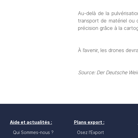
Au-delà de la pulvérisatio
transport de matériel ou 
précision grâce à la carto
À l’avenir, les drones devr
Source: Der Deutsche Wei
Aide et actualités :
Plans export :
Qui Sommes-nous ?
Osez l'Export