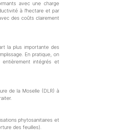
formants avec une charge 
ctivité à l’hectare et par 
avec des coûts clairement 
t la plus importante des 
lissage. En pratique, on 
entièrement intégrés et 
ure de la Moselle (DLR) à 
iter. 
ations phytosanitaires et 
ture des feuilles).