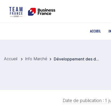
ACCUEIL
I
Accueil
Info Marché
Développement des drones dans la viticulture allemande
Date de publication :
1 j