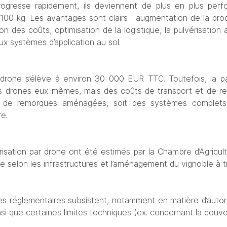
 progresse rapidement, ils deviennent de plus en plus per
100 kg. Les avantages sont clairs : augmentation de la produ
 des coûts, optimisation de la logistique, la pulvérisation 
ux systèmes d’application au sol.
 drone s’élève à environ 30 000 EUR TTC. Toutefois, la par
s drones eux-mêmes, mais des coûts de transport et de remp
ons de remorques aménagées, soit des systèmes complets 
e.
isation par drone ont été estimés par la Chambre d’Agricult
selon les infrastructures et l’aménagement du vignoble à tra
s réglementaires subsistent, notamment en matière d’autoris
nsi que certaines limites techniques (ex. concernant la couver