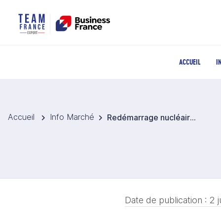
ACCUEIL
I
Accueil
Info Marché
Redémarrage nucléaire à Niigata pour sécuriser l’électricité à Tokyo
Date de publication :
2 