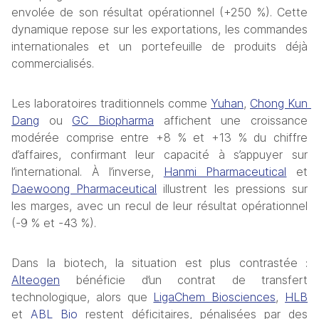
envolée de son résultat opérationnel (+250 %). Cette 
dynamique repose sur les exportations, les commandes 
internationales et un portefeuille de produits déjà 
commercialisés.
Les laboratoires traditionnels comme 
Yuhan
, 
Chong Kun 
Dang
 ou 
GC Biopharma
 affichent une croissance 
modérée comprise entre +8 % et +13 % du chiffre 
d’affaires, confirmant leur capacité à s’appuyer sur 
l’international. À l’inverse, 
Hanmi Pharmaceutical
 et 
Daewoong Pharmaceutical
 illustrent les pressions sur 
les marges, avec un recul de leur résultat opérationnel 
(-9 % et -43 %).
Dans la biotech, la situation est plus contrastée : 
Alteogen
 bénéficie d’un contrat de transfert 
technologique, alors que 
LigaChem Biosciences
, 
HLB
et 
ABL Bio
 restent déficitaires, pénalisées par des 