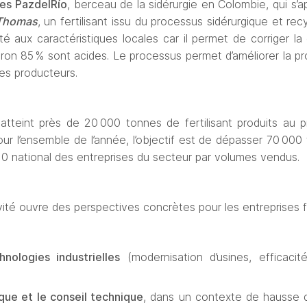
tes PazdelRío
, berceau de la sidérurgie en Colombie, qui s’app
Thomas
, un fertilisant issu du processus sid
é
rurgique et recy
t
é
 aux caract
é
ristiques locales car il permet de corriger l
iron 85
% sont acides. Le processus permet d’am
é
liorer la p
les producteurs. 
 atteint près de 20
000 tonnes de fertilisant produits au p
our l
’
ensemble de l
’
ann
é
e, l
’
objectif est de d
é
passer 70
000 
 10 national des entreprises du secteur par volumes vendus. 
ité ouvre des perspectives concrètes pour les entreprises f
nologies industrielles
 (modernisation d’usines, efficacit
que et le conseil technique
, dans un contexte de hausse de