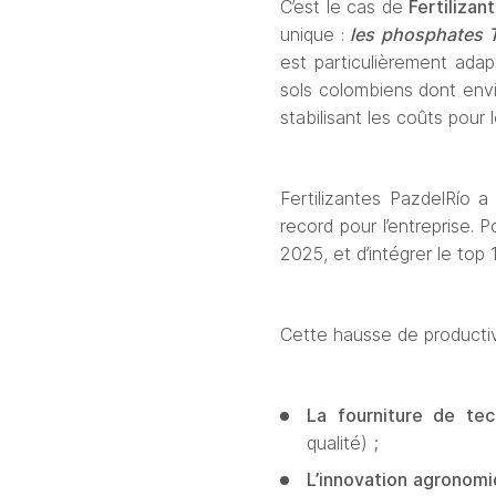
C’est le cas de 
Fertilizan
unique : 
les
phosphates 
est particuli
è
rement adap
sols colombiens dont env
stabilisant les co
û
ts pour 
Fertilizantes PazdelRío a
record pour l’entreprise. P
2025, et d
’
int
é
grer le top
Cette hausse de productiv
La fourniture de tech
qualité) ;
L’innovation agronomi