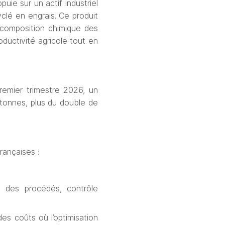
uie sur un actif industriel 
clé en engrais. Ce produit 
a composition chimique des 
roductivit
é
 agricole tout en 
remier trimestre 2026, un 
tonnes, plus du double de 
rançaises :
é des procédés, contrôle 
s coûts où l’optimisation 