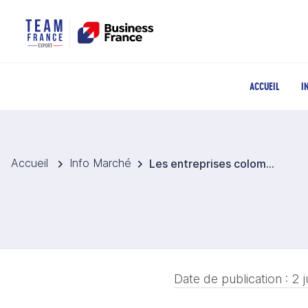
ACCUEIL
I
Accueil
Info Marché
Les entreprises colombiennes du secteur font preuve d’ingéniosité pour renforcer leurs capacités productives
Date de publication :
2 