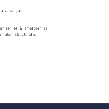
faire fran
ç
ais.
niser et à améliorer sa 
mation structurelle. 