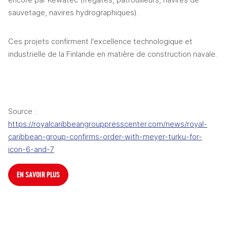
encore par Kewatec (frégates, patrouilleurs, navires de 
sauvetage, navires hydrographiques).
Ces projets confirment l'excellence technologique et 
industrielle de la Finlande en matière de construction navale.
Source : 
https://royalcaribbeangrouppresscenter.com/news/royal-
caribbean-group-confirms-order-with-meyer-turku-for-
icon-6-and-7
EN SAVOIR PLUS