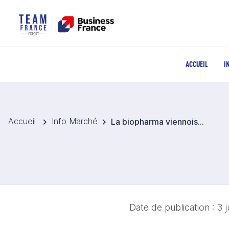
ACCUEIL
I
Accueil
Info Marché
La biopharma viennoise s’engage dans la transition verte, renforçant un écosystème durable
Date de publication :
3 