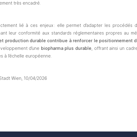
nement très encadré.
rectement lié à ces enjeux : elle permet d’adapter les procédés 
ssant leur conformité aux standards réglementaires propres au mé
et production durable
contribue à renforcer le positionnement 
éveloppement d’une 
biopharma plus durable
, offrant ainsi un cad
es à l’échelle européenne.
Stadt Wien, 10/04/2026 