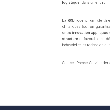
logistique
, dans un environ
La 
R&D
 joue ici un rôle di
climatiques tout en garanti
entre innovation appliquée 
structuré
 et favorable au d
industrielles et technologiqu
Source : Presse‑Service der 