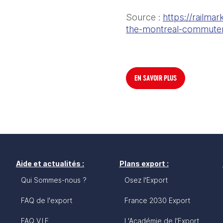
Source : 
https://railma
the-montreal-commuter
EN SAVOIR PLUS
Aide et actualités :
Plans export :
Qui Sommes-nous ?
Osez l'Export
FAQ de l'export
France 2030 Export
FAQ V.I.E
L'Académie de l'Export