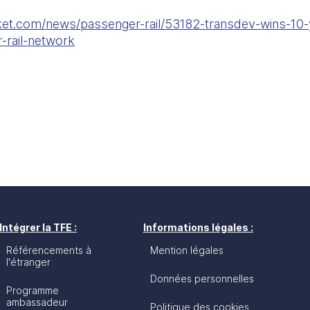
rket.com/news/passenger-rail/53182-transdev-wins-10-
-rail-network
Intégrer la TFE :
Informations légales :
Référencements à
Mention légales
l'étranger
Données personnelles
Programme
ambassadeur
Politique des cookies