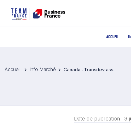
ACCUEIL
I
Accueil
Info Marché
Canada : Transdev assurera l’exploitation du réseau ferroviaire Exo à Montréal pendant dix ans
Date de publication :
3 