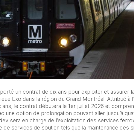
rté un contrat de dix ans pour exploiter et assurer l
ieue Exo dans la région du Grand Montréal. Attribué à l’
x ans, le contrat débutera le 1er juillet 2026 et compren
ec une option de prolongation pouvant aller jusqu’à qua
v sera en charge de l’exploitation des services ferrovia
ue de services de soutien tels que la maintenance des si