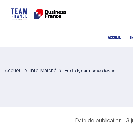
ACCUEIL
I
Accueil
Info Marché
Fort dynamisme des investissements en Argentine sous le régime RIGI (Régime d’incitation aux grands investissements)
Date de publication :
3 