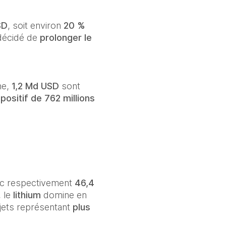
SD
, soit environ 
20 %
décidé de 
prolonger le 
e, 
1,2 Md USD
 sont 
positif de 762 millions 
ec respectivement 
46,4 
 le 
lithium
 domine en 
jets représentant 
plus 