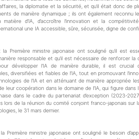
ffaires, la diplomatie et la sécurité, et qu’il était donc de p
ents de manière dynamique ; ils ont également reconnu le 
 matière d’IA, d’accroître l’innovation et la compétitiv
ternational une IA accessible, sûre, sécurisée, digne de conf
 la Première ministre japonaise ont souligné qu’il est ess
manière responsable et qu’il est nécessaire de renforcer la c
our développer l’IA de manière durable, il est crucial 
s, diversifiées et fiables de l’IA, tout en promouvant l’innova
chnologies de l’IA et en atténuant de manière appropriée les 
leur coopération dans le domaine de l’IA, qui figure dans la
aise dans le cadre du partenariat d’exception (2023-2027).
es lors de la réunion du comité conjoint franco-japonais sur 
ogies, le 31 mars dernier.
 la Première ministre japonaise ont souligné le besoin d’appr