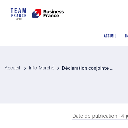
ACCUEIL
I
Accueil
Info Marché
Déclaration conjointe franco-japonaise sur la coopération dans le domaine de l’intelligence artificielle
Date de publication :
4 