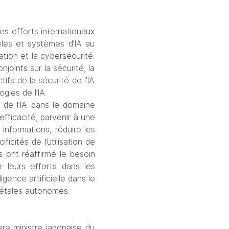
es efforts internationaux 
les et systèmes d’IA au 
ion et la cybersécurité. 
ints sur la sécurité, la 
ifs de la sécurité de l’IA 
gies de l’IA.
 de l’IA dans le domaine 
efficacité, parvenir à une 
informations, réduire les 
cités de l’utilisation de 
s ont réaffirmé le besoin 
 leurs efforts dans les 
gence artificielle dans le 
létales autonomes.
re ministre japonaise du 