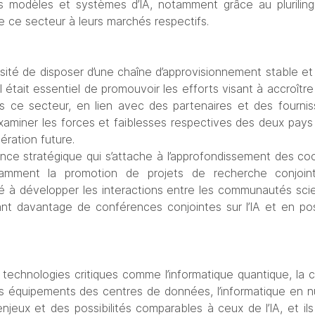
 les modèles et systèmes d’IA, notamment grâce au plurilingu
e ce secteur à leurs marchés respectifs.
essité de disposer d’une chaîne d’approvisionnement stable et
’il était essentiel de promouvoir les efforts visant à accroître
 ce secteur, en lien avec des partenaires et des fournisseu
miner les forces et faiblesses respectives des deux pays d
ération future.
rtance stratégique qui s’attache à l’approfondissement des co
tamment la promotion de projets de recherche conjoint
lé à développer les interactions entre les communautés scie
nt davantage de conférences conjointes sur l’IA et en pos
s technologies critiques comme l’informatique quantique, la 
es équipements des centres de données, l’informatique en n
njeux et des possibilités comparables à ceux de l’IA, et ils 