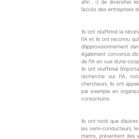
afin : i) de diversifier
l’accès des entreprises d
Ils ont réaffirmé la néc
l’IA et ils ont reconnu qu
d’approvisionnement dans
également convenus d’exa
de l’IA en vue d’une coop
Ils ont réaffirmé l’impo
recherche sur l’IA, no
chercheurs. Ils ont appe
par exemple en organisa
consortiums.
Ils ont noté que d’autre
les semi-conducteurs, l
marins, présentent des e