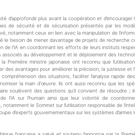
sité d’approfondir plus avant la coopération et d’encourager l
ues de sécurité et de sécurisation
présentés par les modè
vé, notamment ceux en lien avec la manipulation de l’informat
né le besoin de mener davantage de projets de recherche conjo
on de l’IA en coordonnant les efforts de leurs instituts respect
ues associés au développement et le déploiement des technolo
 la Première ministre japonaise ont reconnu que l’utilisation
r des avantages pour améliorer la précision, la justesse et l’
 compréhension des situations, faciliter l’analyse rapide des 
miser la main d'œuvre. Ils ont aussi reconnu que les spécifi
taire soulèvent des questions qu'il convient de résoudre ; il
 de l’IA sur l’humain ainsi que leur volonté de coordonner
 notamment le Sommet sur l’utilisation responsable de l’intelli
Groupe d’experts gouvernementaux sur les systèmes d’armes 
lique française a salué et soutenu l’annonce par la Premiè