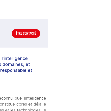
ÊTRE CONTACTÉ
l’intelligence
x domaines, et
 responsable et
onnu que l’intelligence 
nstitue d’ores et déjà le 
 et les technologies, le 