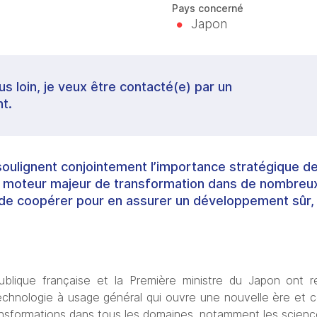
Pays concerné
Japon
lus loin, je veux être contacté(e) par un
t.
soulignent conjointement l’importance stratégique de 
 un moteur majeur de transformation dans de nombreu
é de coopérer pour en assurer un développement sûr,
blique française et la Première ministre du Japon ont rec
 technologie à usage général qui ouvre une nouvelle ère et co
sformations dans tous les domaines, notamment les sciences