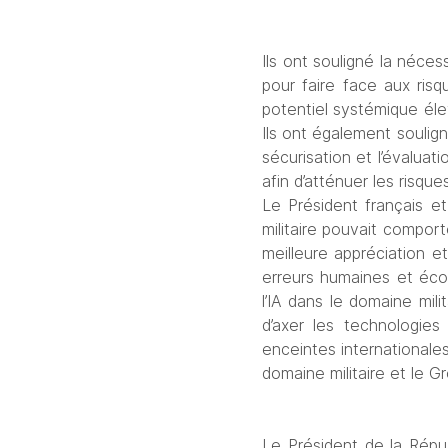
Ils ont souligné la néces
pour faire face aux risq
potentiel systémique éle
Ils ont également soulig
sécurisation et l’évaluati
afin d’atténuer les risq
Le Président français et
militaire pouvait comporte
meilleure appréciation et
erreurs humaines et écono
l’IA dans le domaine mili
d’axer les technologies
enceintes internationales,
domaine militaire et le 
Le Président de la Répub