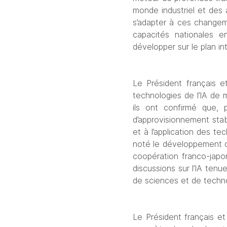
monde industriel et des a
s’adapter à ces changem
capacités nationales en
développer sur le plan in
Le Président français et
technologies de l’IA de 
ils ont confirmé que, p
d’approvisionnement stable
et à l’application des te
noté le développement de 
coopération franco-japon
discussions sur l’IA tenu
de sciences et de technol
Le Président français et