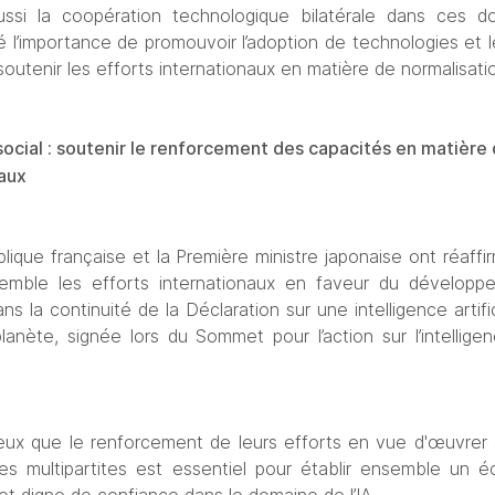
ussi la coopération technologique bilatérale dans ces d
né l’importance de promouvoir l’adoption de technologies et
e soutenir les efforts internationaux en matière de normalisati
 social : soutenir le renforcement des capacités en matière
aux
lique française et la Première ministre japonaise ont réaffir
nsemble les efforts internationaux en faveur du développem
s la continuité de la Déclaration sur une intelligence artific
anète, signée lors du Sommet pour l’action sur l’intelligence
deux que le renforcement de leurs efforts en vue d'œuvrer 
es multipartites est essentiel pour établir ensemble un éc