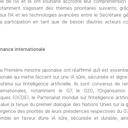
e de l’IA et ils ont souhaité accroître leur compréhensio
, notamment s’agissant des thèmes prioritaires suivants, grâc
sur l’IA et les technologies avancées entre le Secrétaire gén
 la participation en tant que de besoin d’autres acteurs c
ernance 
internationale
la Première ministre japonaise ont réaffirmé qu’il est essenti
onale qui mette l’accent sur une IA sûre, sécurisée et digne
hima sur l’intelligence artificielle. Ils sont convenus de re
ernationales, notamment le G7, le G20, l’Organisatio
 (OCDE), le Partenariat mondial sur l’intelligence artificie
salué la tenue du premier dialogue des Nations Unies sur la go
vergence des priorités de leurs présidences respectives du G7
mble en faveur d’une IA sûre, sécurisée et durable, ainsi