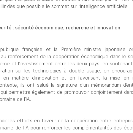
lir dès que possible le sommet sur l’intelligence artificielle.
écurité : sécurité économique, recherche et 
innovation
ublique française et la Première ministre japonaise on
e au renforcement de la coopération économique dans le sec
ce et l’investissement entre les deux pays, en soutenant 
ration sur les technologies à double usage, en encourage
 en matière d’innovation et en favorisant la mise en re
texte, ils ont salué la signature d'un mémorandum d’ent
 qui permettra également de promouvoir conjointement dans 
omaine de l’IA.
ndir les efforts en faveur de la coopération entre entrepris
omaine de l’IA pour renforcer les complémentarités des éc