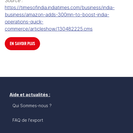
Source :
https://timesofindia.indiatimes.com/business/india-
business/amazon-adds-300mn-to-boost-india-
operations-quick-
commerce/articleshow/130482225.cms
EN SAVOIR PLUS
Aide et actualités :
Qui Sommes-nous ?
FAQ de l'export