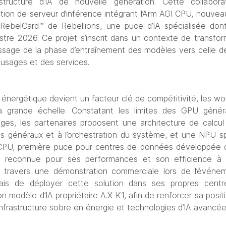
structure d’IA de nouvelle génération. Cette collaborati
ion de serveur d’inférence intégrant l’Arm AGI CPU, nouvea
RebelCard™ de Rebellions, une puce d’IA spécialisée dont 
tre 2026. Ce projet s’inscrit dans un contexte de transforma
assage de la phase d’entraînement des modèles vers celle de 
usages et des services.
é énergétique devient un facteur clé de compétitivité, les wo
à grande échelle. Constatant les limites des GPU général
ges, les partenaires proposent une architecture de calcul
s généraux et à l’orchestration du système, et une NPU spé
I CPU, première puce pour centres de données développée di
, reconnue pour ses performances et son efficience à g
à travers une démonstration commerciale lors de l’événe
ais de déployer cette solution dans ses propres centr
on modèle d’IA propriétaire A.X K1, afin de renforcer sa positi
 infrastructure sobre en énergie et technologies d’IA avancée