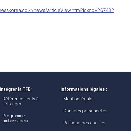
nesskorea.co.kr/news/articleView.html?idxno=267482
Intégrer la TFE :
Informations légales :
Référencements à
Mention légales
l'étranger
Données personnelles
Programme
ambassadeur
Politique des cookies