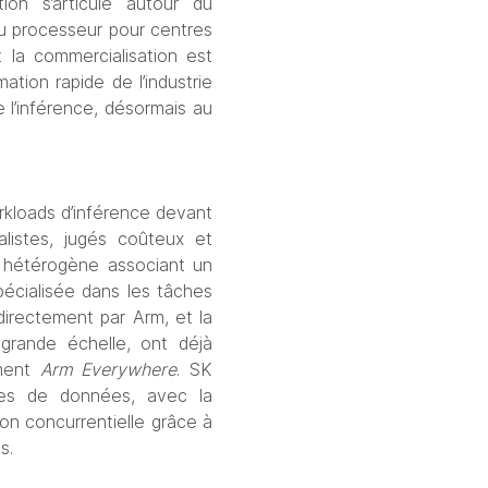
on s’articule autour du 
u processeur pour centres 
la commercialisation est 
tion rapide de l’industrie 
l’inférence, désormais au 
rkloads d’inférence devant 
istes, jugés coûteux et 
 hétérogène associant un 
cialisée dans les tâches 
rectement par Arm, et la 
rande échelle, ont déjà 
ment 
Arm Everywhere
. SK 
es de données, avec la 
on concurrentielle grâce à 
s.