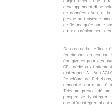
conjointement une infra
développement d’une solut
de données d’Arm, et la 
prévue au troisième trimes
de l’IA, marquée par le p
cœur du déploiement des 
Dans ce cadre, l’efficacit
fonctionner en continu 
énergivores pour ces usa
CPU dédié aux traitement
d’inférence IA. L’Arm AG
RebelCard de Rebellions
démontré leur maturité 
Telecom prévoit désorm
perspective d’y intégrer s
une offre intégrée alliant