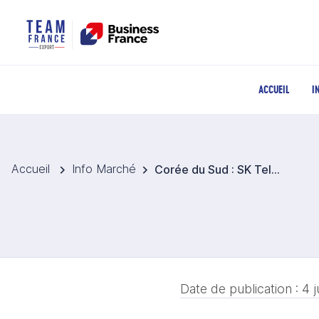
ACCUEIL
I
Accueil
Info Marché
Corée du Sud : SK Telecom, Arm et Rebellions s’allient pour développer une infrastructure d’IA de nouvelle génération
Date de publication :
4 