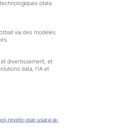
technologiques (data 
tball via des modèles 
ces.
et divertissement, et 
tions data, l’IA et 
bol-revelo-que-usara-ia-