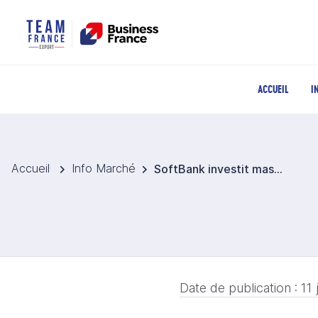
ACCUEIL
I
Accueil
Info Marché
SoftBank investit massivement dans les centres de données d’IA en France
Date de publication :
11 