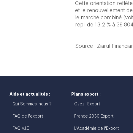
Cette orientation reflè
et le renouvellement des
le marché combiné (voitu
repli de 13,2 % à 39 804
Source : Ziarul Financi
Aide et actualités :
Plans export :
Qui Sommes-nous ?
Osez l'Export
FAQ de l'export
France 2030 Export
FAQ V.I.E
L'Académie de l'Export