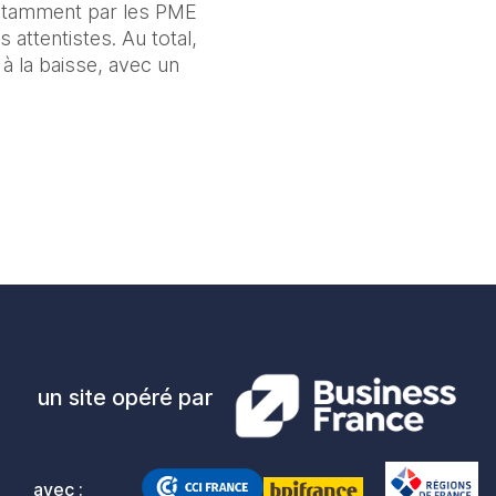
notamment par les PME 
attentistes. Au total, 
à la baisse, avec un 
un site opéré par
avec :