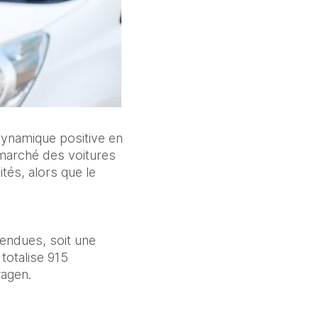
dynamique positive en 
marché des voitures 
tés, alors que le 
endues, soit une 
otalise 915 
wagen.