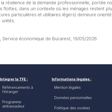
te la résilience de la demande professionnelle, portée 
 flottes, dans un contexte où les ménages restent plus 
res particulières et utilitaires légers) demeure orienté 
 unités.
ar, Service économique de Bucarest, 19/05/2026
Intégrer la TFE :
Informations légales :
Référencements à
Mention légales
l'étranger
Données personnelles
Programme
ambassadeur
Politique des cookies