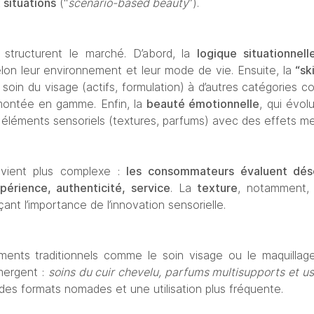
situations
 (“
scenario-based beauty
”).
structurent le marché. D’abord, la 
logique situationnell
elon leur environnement et leur mode de vie. Ensuite, la 
“sk
 soin du visage (actifs, formulation) à d’autres catégories c
 montée en gamme. Enfin, la 
beauté émotionnelle
, qui évol
s éléments sensoriels (textures, parfums) avec des effets me
vient plus complexe :
 les consommateurs évaluent désor
xpérience, authenticité, service
. La 
texture
, notamment, 
çant l’importance de l’innovation sensorielle.
ments traditionnels comme le soin visage ou le maquillage
ergent : 
soins du cuir chevelu, parfums multisupports et u
des formats nomades et une utilisation plus fréquente.