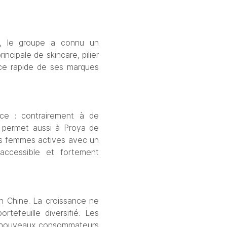
5, le groupe a connu un 
ncipale de skincare, pilier 
nce rapide de ses marques 
e : contrairement à de 
e permet aussi à Proya de 
les femmes actives avec un 
ccessible et fortement 
 Chine. La croissance ne 
efeuille diversifié. Les 
e nouveaux consommateurs 