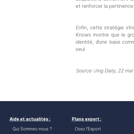
et renforcer la pertinence 
Enfin, cette stratégie s’i
Knows montre que le group
identité, d’une base comm
seul.
Source :Jing Daily, 22 ma
Aide et actualités :
Plans export :
Qui Sommes-nous ?
Osez l'Export