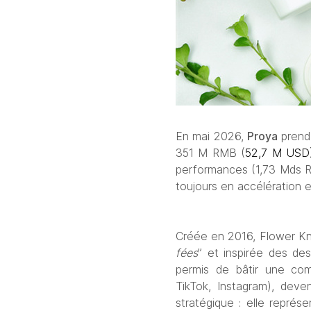
En mai 2026, 
Proya
 prend
351 M RMB (
52,7 M USD
performances (1,73 Mds RMB
toujours en accélération 
Créée en 2016, Flower Kno
fées
” et inspirée des des
permis de bâtir une com
TikTok, Instagram), deve
stratégique : elle représ