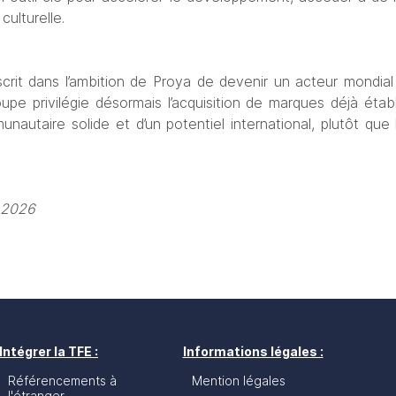
culturelle.
nscrit dans l’ambition de Proya de devenir un acteur mondial
e privilégie désormais l’acquisition de marques déjà établi
unautaire solide et d’un potentiel international, plutôt que
i 2026
Intégrer la TFE :
Informations légales :
Référencements à
Mention légales
l'étranger