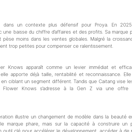
crit dans un contexte plus défensif pour Proya. En 202
 une baisse du chiffre d’affaires et des profits. Sa marque pri
et pèse moins dans les ventes globales. Malgré la croissa
stent trop petites pour compenser ce ralentissement.
er Knows apparaît comme un levier immédiat et efficac
elle apporte déjà taille, rentabilité et reconnaissance. Ell
le en ciblant un segment différent. Tandis que Caitang vise 
, Flower Knows s’adresse à la Gen Z via une offre a
ération illustre un changement de modèle dans la beauté en
e marque phare, mais sur la capacité à construire un port
un outil clé pour accélérer le développement, accéder à d