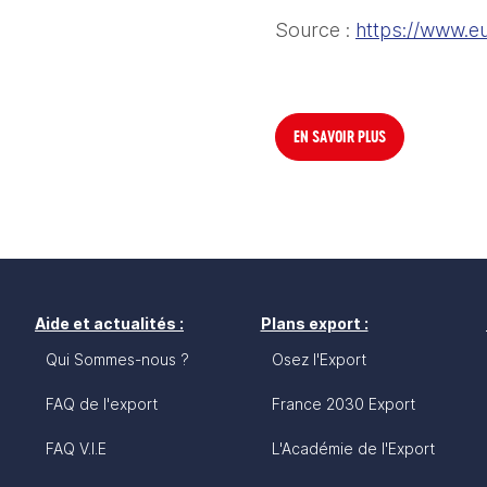
Source : 
https://www.e
EN SAVOIR PLUS
Aide et actualités :
Plans export :
Qui Sommes-nous ?
Osez l'Export
FAQ de l'export
France 2030 Export
FAQ V.I.E
L'Académie de l'Export