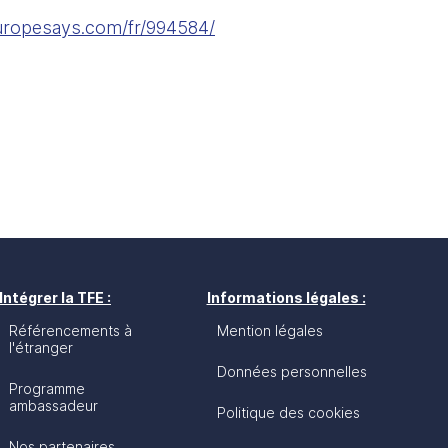
uropesays.com/fr/994584/
Intégrer la TFE :
Informations légales :
Référencements à
Mention légales
l'étranger
Données personnelles
Programme
ambassadeur
Politique des cookies
Nos partenaires